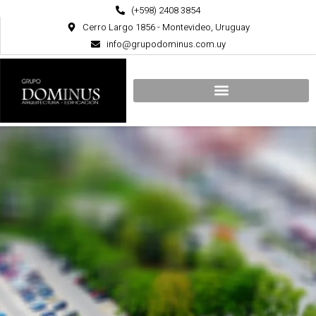
Ir
(+598) 2408 3854
al
Cerro Largo 1856 - Montevideo, Uruguay
contenido
info@grupodominus.com.uy