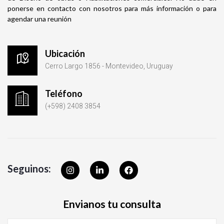
ponerse en contacto con nosotros para más información o para
agendar una reunión
Ubicación
Cerro Largo 1856 - Montevideo, Uruguay
Teléfono
(+598) 2408 3854
I
L
F
Seguinos:
n
i
a
s
n
c
t
k
e
a
e
b
Envianos tu consulta
g
d
o
r
i
o